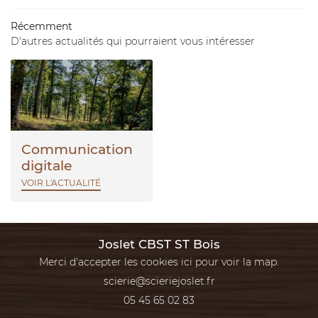
ACTUALITÉS
Restez infor
Récemment
CONTACT
D'autres actualités qui pourraient vous intéresser
INSCRIPTION NEWS
Communication
digitale
VOIR L'ACTUALITÉ
Joslet CBST ST Bois
Merci d'accepter les cookies
ici
pour voir la map.
05 45 65 02 83