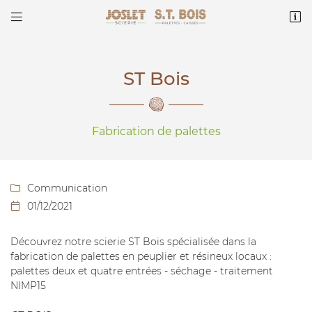


ZA Goursac
16260 Chasseneuil-sur-Bonnieure
05 45 65 02 83
ST Bois
Fabrication de palettes
Communication

01/12/2021

Adresse email de réception

Découvrez notre scierie ST Bois spécialisée dans la
Recopier le code ci-contre
fabrication de palettes en peuplier et résineux locaux :

palettes deux et quatre entrées - séchage - traitement
Rafraîchir le captcha

NIMP15